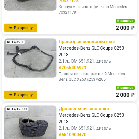
70321178
Корпус масляного фильтра Mercedes
70321178
В наличии
2 000 ₽
В корзину
Провод высоковольтный
№ 17/89-1
Mercedes-Benz GLC Coupe C253
2018
2.1 л., OM 651.921, дизель
A2055406921
Провод высоковольтный Mercedes-
Benz GLC X253 c253 w205
В наличии
2 000 ₽
В корзину
Дроссельная заслонка
№ 17/12-388
Mercedes-Benz GLC Coupe C253
2018
2.1 л., OM 651.921, дизель
A6510900470