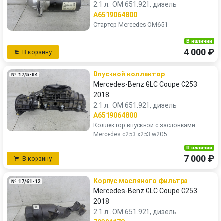
2.1 л., OM 651.921, дизель
A6519064800
Стартер Mercedes OM651
В наличии
4 000 ₽
В корзину
Впускной коллектор
№ 17/5-84
Mercedes-Benz GLC Coupe C253
2018
2.1 л., OM 651.921, дизель
A6519064800
Коллектор впускной с заслонками
Mercedes c253 x253 w205
В наличии
7 000 ₽
В корзину
Корпус масляного фильтра
№ 17/61-12
Mercedes-Benz GLC Coupe C253
2018
2.1 л., OM 651.921, дизель