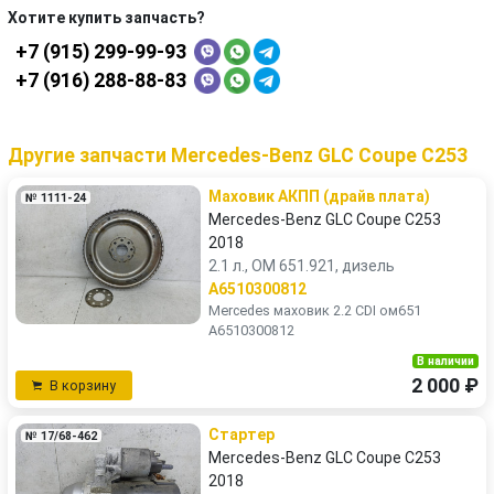
Хотите купить запчасть?
+7 (915) 299-99-93
+7 (916) 288-88-83
Другие запчасти Mercedes-Benz GLC Coupe C253
Маховик АКПП (драйв плата)
№ 1111-24
Mercedes-Benz GLC Coupe C253
2018
2.1 л., OM 651.921, дизель
A6510300812
Mercedes маховик 2.2 CDI ом651
A6510300812
В наличии
2 000 ₽
В корзину
Стартер
№ 17/68-462
Mercedes-Benz GLC Coupe C253
2018