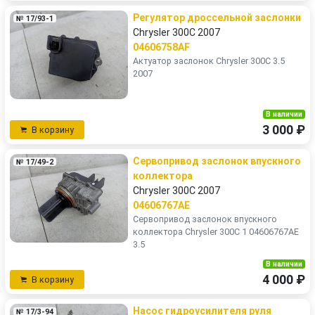
Регулятор дроссельной заслонки
№ 17/93-1
Chrysler 300C 2007
04606758AF
Актуатор заслонок Chrysler 300C 3.5
2007
В наличии
3 000 ₽
В корзину
Сервопривод заслонок впускного
№ 17/49-2
коллектора
Chrysler 300C 2007
04606767AE
Сервопривод заслонок впускного
коллектора Chrysler 300C 1 04606767AE
3.5
В наличии
4 000 ₽
В корзину
Насос гидроусилителя руля
№ 17/3-94