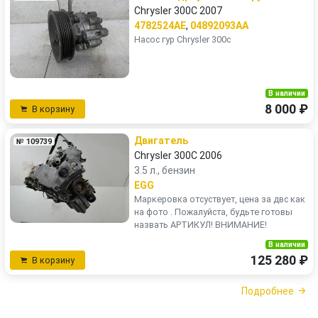
Chrysler 300C 2007
4782524AE
,
04892093AA
Насос гур Chrysler 300c
В наличии
8 000 ₽
В корзину
Двигатель
№ 109739
Chrysler 300C 2006
3.5 л., бензин
EGG
Маркеровка отсуствует, цена за двс как
на фото . Пожалуйста, будьте готовы
назвать АРТИКУЛ! ВНИМАНИЕ!
В наличии
125 280 ₽
В корзину
Подробнее