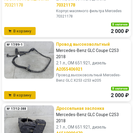
70321178
Корпус масляного фильтра Mercedes
70321178
В наличии
2 000 ₽
В корзину
Провод высоковольтный
№ 17/89-1
Mercedes-Benz GLC Coupe C253
2018
2.1 л., OM 651.921, дизель
A2055406921
Провод высоковольтный Mercedes-
Benz GLC X253 c253 w205
В наличии
2 000 ₽
В корзину
Дроссельная заслонка
№ 17/12-388
Mercedes-Benz GLC Coupe C253
2018
2.1 л., OM 651.921, дизель