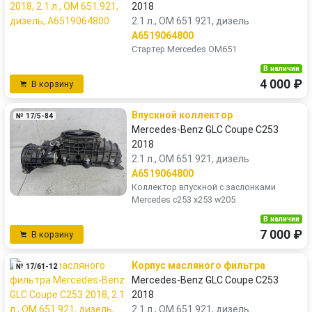
2018
2.1 л., OM 651.921, дизель
A6519064800
Стартер Mercedes OM651
В наличии
4 000 ₽
В корзину
Впускной коллектор
№ 17/5-84
Mercedes-Benz GLC Coupe C253
2018
2.1 л., OM 651.921, дизель
A6519064800
Коллектор впускной с заслонками
Mercedes c253 x253 w205
В наличии
7 000 ₽
В корзину
Корпус масляного фильтра
№ 17/61-12
Mercedes-Benz GLC Coupe C253
2018
2.1 л., OM 651.921, дизель