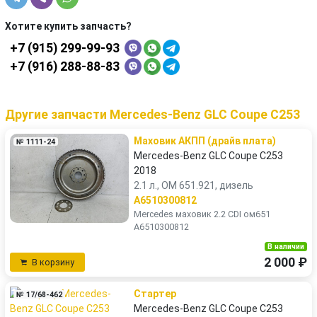
Хотите купить запчасть?
+7 (915) 299-99-93
+7 (916) 288-88-83
Другие запчасти Mercedes-Benz GLC Coupe C253
Маховик АКПП (драйв плата)
№ 1111-24
Mercedes-Benz GLC Coupe C253
2018
2.1 л., OM 651.921, дизель
A6510300812
Mercedes маховик 2.2 CDI ом651
A6510300812
В наличии
2 000 ₽
В корзину
Стартер
№ 17/68-462
Mercedes-Benz GLC Coupe C253