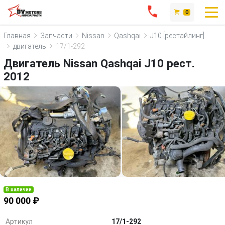
0
Главная
Запчасти
Nissan
Qashqai
J10 [рестайлинг]
двигатель
17/1-292
Двигатель Nissan Qashqai J10 рест.
2012
В наличии
90 000 ₽
Артикул
17/1-292