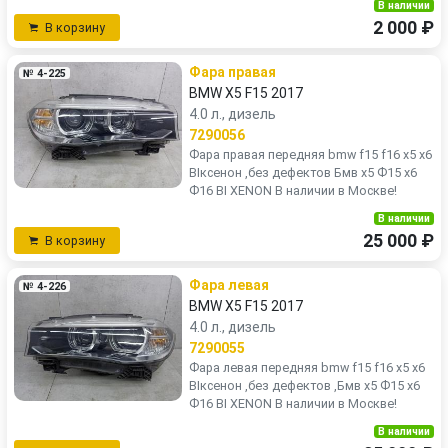
В наличии
2 000 ₽
В корзину
Фара правая
№ 4-225
BMW X5 F15 2017
4.0 л., дизель
7290056
Фара правая передняя bmw f15 f16 x5 x6
BIксенон ,без дефектов Бмв х5 Ф15 х6
Ф16 BI XENON В наличии в Москве!
В наличии
25 000 ₽
В корзину
Фара левая
№ 4-226
BMW X5 F15 2017
4.0 л., дизель
7290055
Фара левая передняя bmw f15 f16 x5 x6
BIксенон ,без дефектов ,Бмв х5 Ф15 х6
Ф16 BI XENON В наличии в Москве!
В наличии