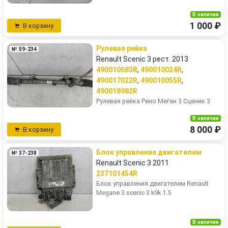
В наличии
1 000 ₽
В корзину
Рулевая рейка
№ 59-234
Renault Scenic 3 рест. 2013
490010683R
,
490010024R
,
490017022R
,
490010055R
,
490018982R
Рулевая рейка Рено Меган 3 Сценик 3
В наличии
8 000 ₽
В корзину
Блок управления двигателем
№ 37-238
Renault Scenic 3 2011
237101454R
Блок управления двигателем Renault
Megane 3 scenic 3 k9k 1.5
В наличии