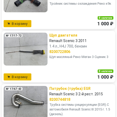
Тройник системы охлаждения Рено к9к
В наличии
1 000 ₽
В корзину
Щуп двигателя
№ 17/17-72
Renault Scenic 3 2011
1.4 л., H4J 700, бензин
8200722806
Щуп масляный Рено Меган 3 Сценик 3
В наличии
1 000 ₽
В корзину
Патрубок (трубка) EGR
№ 17/67-43
Renault Scenic 3 2-й рест. 2015
8200744818
Трубка системы рециркуляции (EGR).С
автомобиля Renault Scenic III 2015 г. 1.5
(дизель).