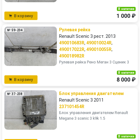
В наличии
1 000 ₽
В корзину
Рулевая рейка
№ 59-234
Renault Scenic 3 рест. 2013
490010683R
,
490010024R
,
490017022R
,
490010055R
,
490018982R
Рулевая рейка Рено Меган 3 Сценик 3
В наличии
8 000 ₽
В корзину
Блок управления двигателем
№ 37-238
Renault Scenic 3 2011
237101454R
Блок управления двигателем Renault
Megane 3 scenic 3 k9k 1.5
В наличии