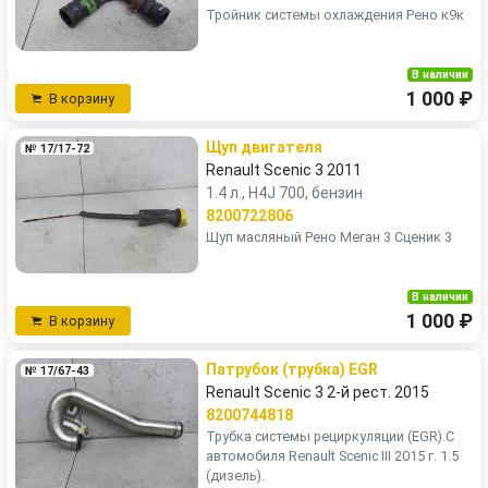
Тройник системы охлаждения Рено к9к
В наличии
1 000 ₽
В корзину
Щуп двигателя
№ 17/17-72
Renault Scenic 3 2011
1.4 л., H4J 700, бензин
8200722806
Щуп масляный Рено Меган 3 Сценик 3
В наличии
1 000 ₽
В корзину
Патрубок (трубка) EGR
№ 17/67-43
Renault Scenic 3 2-й рест. 2015
8200744818
Трубка системы рециркуляции (EGR).С
автомобиля Renault Scenic III 2015 г. 1.5
(дизель).