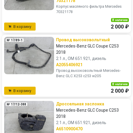
70321178
Корпус масляного фильтра Mercedes
70321178
В наличии
2 000 ₽
В корзину
Провод высоковольтный
№ 17/89-1
Mercedes-Benz GLC Coupe C253
2018
2.1 л., OM 651.921, дизель
A2055406921
Провод высоковольтный Mercedes-
Benz GLC X253 c253 w205
В наличии
2 000 ₽
В корзину
Дроссельная заслонка
№ 17/12-388
Mercedes-Benz GLC Coupe C253
2018
2.1 л., OM 651.921, дизель
A6510900470