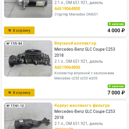
2.1 л., OM 651.921, дизель
A6519064800
Стартер Mercedes OM651
В наличии
4 000 ₽
В корзину
Впускной коллектор
№ 17/5-84
Mercedes-Benz GLC Coupe C253
2018
2.1 л., OM 651.921, дизель
A6519064800
Коллектор впускной с заслонками
Mercedes c253 x253 w205
В наличии
7 000 ₽
В корзину
Корпус масляного фильтра
№ 17/61-12
Mercedes-Benz GLC Coupe C253
2018
2.1 л., OM 651.921, дизель