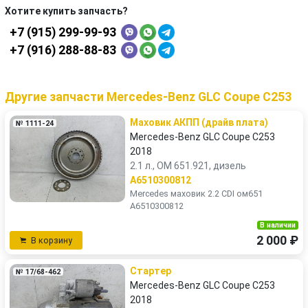
Хотите купить запчасть?
+7 (915) 299-99-93
+7 (916) 288-88-83
Другие запчасти Mercedes-Benz GLC Coupe C253
Маховик АКПП (драйв плата)
№ 1111-24
Mercedes-Benz GLC Coupe C253
2018
2.1 л., OM 651.921, дизель
A6510300812
Mercedes маховик 2.2 CDI ом651
A6510300812
В наличии
2 000 ₽
В корзину
Стартер
№ 17/68-462
Mercedes-Benz GLC Coupe C253
2018