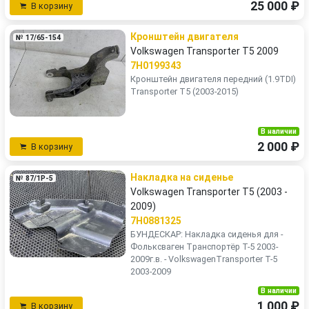
25 000 ₽
В корзину
Кронштейн двигателя
№ 17/65-154
Volkswagen Transporter T5 2009
7H0199343
Кронштейн двигателя передний (1.9TDI)
Transporter T5 (2003-2015)
В наличии
2 000 ₽
В корзину
Накладка на сиденье
№ 87/1P-5
Volkswagen Transporter T5 (2003 -
2009)
7H0881325
БУHДЕCКAP: Накладка cиденья для -
Фольксвaгeн Tранспopтёp T-5 2003-
2009г.в. - VolkswаgenTranspоrtеr T-5
2003-2009
В наличии
1 000 ₽
В корзину