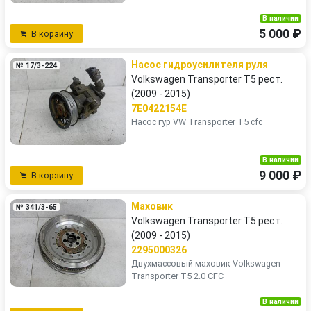
В наличии
5 000 ₽
В корзину
Насос гидроусилителя руля
№ 17/3-224
Volkswagen Transporter T5 рест.
(2009 - 2015)
7E0422154E
Насос гур VW Transporter T5 cfc
В наличии
9 000 ₽
В корзину
Маховик
№ 341/3-65
Volkswagen Transporter T5 рест.
(2009 - 2015)
2295000326
Двухмассовый маховик Volkswagen
Transporter Т5 2.0 CFC
В наличии