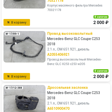
70321178
Корпус масляного фильтра Mercedes
70321178
В наличии
2 000 ₽
В корзину
Провод высоковольтный
№ 17/89-1
Mercedes-Benz GLC Coupe C253
2018
2.1 л., OM 651.921, дизель
A2055406921
Провод высоковольтный Mercedes-
Benz GLC X253 c253 w205
В наличии
2 000 ₽
В корзину
Дроссельная заслонка
№ 17/12-388
Mercedes-Benz GLC Coupe C253
2018
2.1 л., OM 651.921, дизель
A6510900470