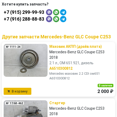
Хотите купить запчасть?
+7 (915) 299-99-93
+7 (916) 288-88-83
Другие запчасти Mercedes-Benz GLC Coupe C253
Маховик АКПП (драйв плата)
№ 1111-24
Mercedes-Benz GLC Coupe C253
2018
2.1 л., OM 651.921, дизель
A6510300812
Mercedes маховик 2.2 CDI ом651
A6510300812
В наличии
2 000 ₽
В корзину
Стартер
№ 17/68-462
Mercedes-Benz GLC Coupe C253
2018