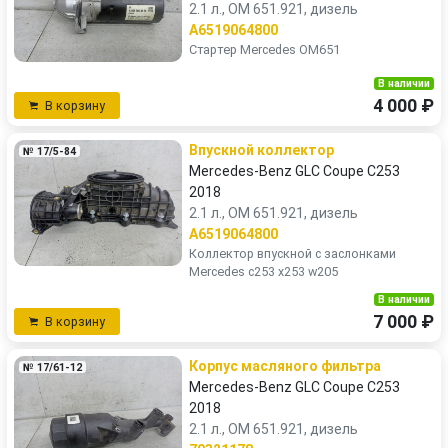
2.1 л., OM 651.921, дизель
A6519064800
Стартер Mercedes OM651
В наличии
4 000 ₽
В корзину
Впускной коллектор
№ 17/5-84
Mercedes-Benz GLC Coupe C253
2018
2.1 л., OM 651.921, дизель
A6519064800
Коллектор впускной с заслонками
Mercedes c253 x253 w205
В наличии
7 000 ₽
В корзину
Корпус масляного фильтра
№ 17/61-12
Mercedes-Benz GLC Coupe C253
2018
2.1 л., OM 651.921, дизель