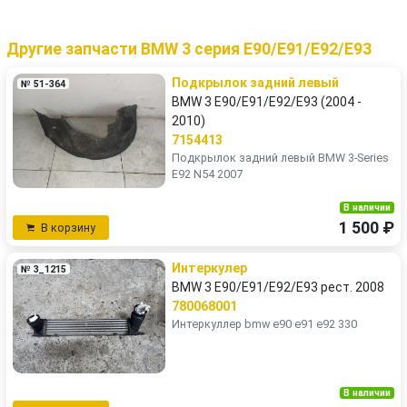
Другие запчасти BMW 3 серия E90/E91/E92/E93
Подкрылок задний левый
№ 51-364
BMW 3 E90/E91/E92/E93 (2004 -
2010)
7154413
Подкрылок задний левый BMW 3-Series
E92 N54 2007
В наличии
1 500 ₽
В корзину
Интеркулер
№ 3_1215
BMW 3 E90/E91/E92/E93 рест. 2008
780068001
Интеркуллер bmw e90 e91 e92 330
В наличии