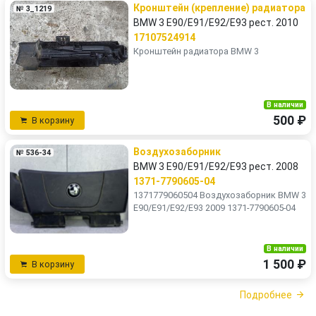
Кронштейн (крепление) радиатора
№ 3_1219
BMW 3 E90/E91/E92/E93 рест. 2010
17107524914
Кронштейн радиатора BMW 3
В наличии
500 ₽
В корзину
Воздухозаборник
№ 536-34
BMW 3 E90/E91/E92/E93 рест. 2008
1371-7790605-04
1371779060504 Воздухозаборник BMW 3
E90/E91/E92/E93 2009 1371-7790605-04
В наличии
1 500 ₽
В корзину
Подробнее