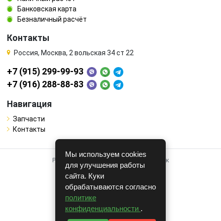
Банковская карта
Безналичный расчёт
Контакты
Россия, Москва, 2 вольская 34 ст 22
+7 (915) 299-99-93
+7 (916) 288-88-83
Навигация
Запчасти
Контакты
Мы используем cookies
Работает на системе для авторазборок
для улучшения работы
CARRO.
БИЗНЕС
сайта. Куки
обрабатываются согласно
Полная версия
политике
© COPYRIGHT 2026 г.
конфиденциальности
.
v1.1.24