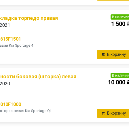
В наличи
кладка торпедо правая
1 500 
 2021
4615F1501
вая Kia Sportage 4
В корзину
В наличи
ности боковая (шторка) левая
10 000 
 2020
5010F1000
торка левая Kia Sportage QL
В корзину