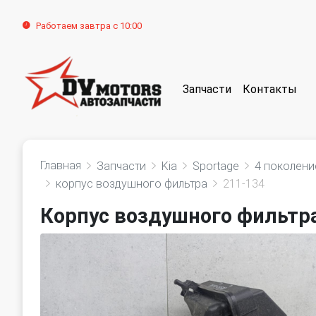
Работаем завтра с 10:00
Запчасти
Контакты
Главная
Запчасти
Kia
Sportage
4 поколени
корпус воздушного фильтра
211-134
Корпус воздушногo фильтра