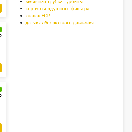
масляная трубка турбины
корпус воздушного фильтра
клапан EGR
датчик абсолютного давления
и
₽
и
₽