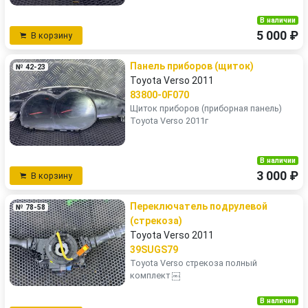
В наличии
5 000 ₽
В корзину
Панель приборов (щиток)
№ 42-23
Toyota Verso 2011
83800-0F070
Щиток приборов (приборная панель)
Toyota Verso 2011г
В наличии
3 000 ₽
В корзину
Переключатель подрулевой
№ 78-58
(стрекоза)
Toyota Verso 2011
39SUGS79
Toyota Verso стрекоза полный
комплект ￼
В наличии