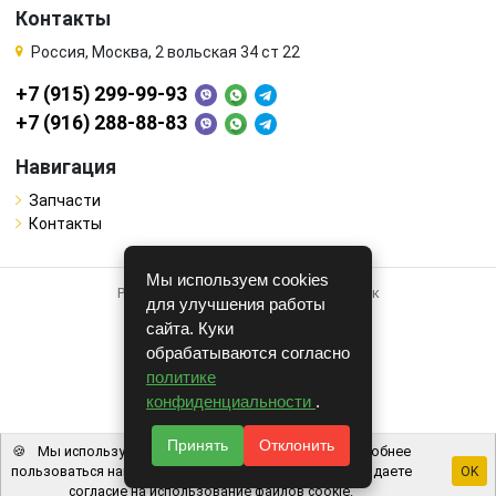
Контакты
Россия, Москва, 2 вольская 34 ст 22
+7 (915) 299-99-93
+7 (916) 288-88-83
Навигация
Запчасти
Контакты
Мы используем cookies
Работает на системе для авторазборок
для улучшения работы
CARRO.
БИЗНЕС
сайта. Куки
обрабатываются согласно
Полная версия
политике
© COPYRIGHT 2026 г.
конфиденциальности
.
v1.1.24
Принять
Отклонить
🍪
Мы используем файлы cookie, чтобы вам было удобнее
пользоваться нашим сайтом. Используя наш сайт, вы даете
OK
согласие на использование файлов cookie.