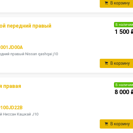
В корзину
В наличи
ой передний правый
1 500 
1001JD00A
дний правый Nissan qashqai j10
В корзину
В наличи
я правая
8 000 
9100JD22B
й Ниссан Кашкай J10
В корзину