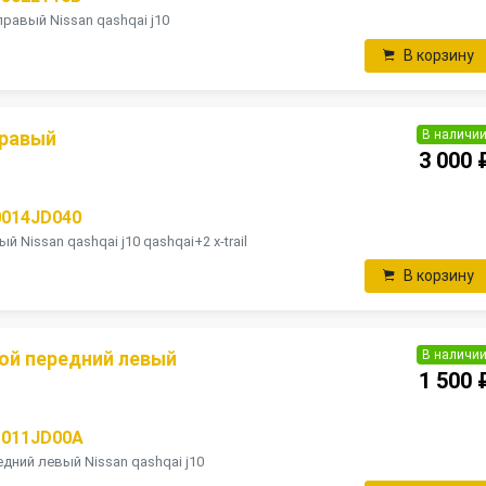
равый Nissan qashqai j10
В корзину
В наличи
правый
3 000 
0014JD040
 Nissan qashqai j10 qashqai+2 x-trail
В корзину
В наличи
ой передний левый
1 500 
1011JD00A
дний левый Nissan qashqai j10