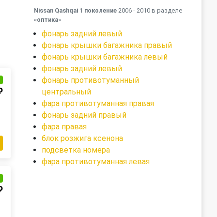
Nissan Qashqai 1 поколение
2006 - 2010 в разделе
«оптика
»
фонарь задний левый
фонарь крышки багажника правый
фонарь крышки багажника левый
фонарь задний левый
фонарь противотуманный
и
₽
центральный
фара противотуманная правая
фонарь задний правый
фара правая
блок розжига ксенона
подсветка номера
фара противотуманная левая
и
₽