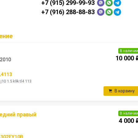
+7 (915) 299-99-93
+7 (916) 288-88-83
ение
В наличи
10 000 
 2010
L4113
10 1.5 k9k tl4 113
В корзину
В наличи
едний правый
4 000 
4302EY10B