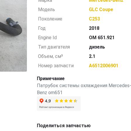
Марка
Mercedes-Benz
Модель
GLC Coupe
Поколение
C253
Год
2018
Engine Id
OM 651.921
Тип двигателя
дизель
Объем, см³
2.1
Номер запчасти
A6512006901
Примечание
Патрубок системы охлаждения Mercedes
Benz om651
Поделиться запчастью