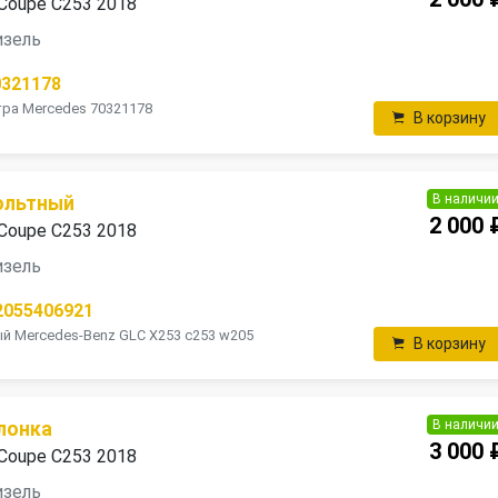
Coupe C253 2018
дизель
0321178
ра Mercedes 70321178
В корзину
В наличи
ольтный
2 000 
Coupe C253 2018
дизель
2055406921
 Mercedes-Benz GLC X253 c253 w205
В корзину
В наличи
лонка
3 000 
Coupe C253 2018
дизель