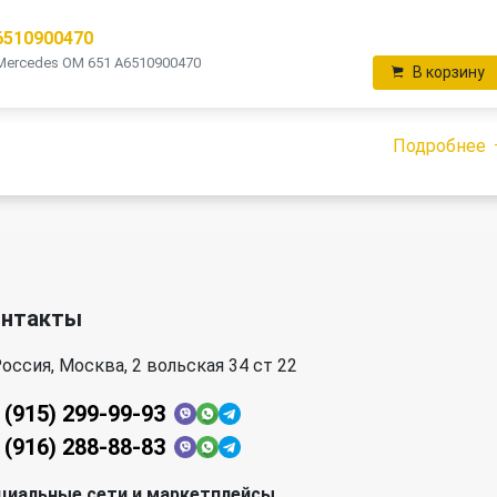
6510900470
Mercedes OM 651 A6510900470
В корзину
Подробнее
онтакты
оссия, Москва, 2 вольская 34 ст 22
 (915) 299-99-93
 (916) 288-88-83
циальные сети и маркетплейсы