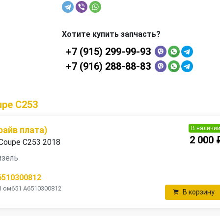
Хотите купить запчасть?
+7 (915) 299-99-93
+7 (916) 288-88-83
upe C253
В наличи
райв плата)
2 000 
Coupe C253 2018
дизель
6510300812
I ом651 A6510300812
В корзину