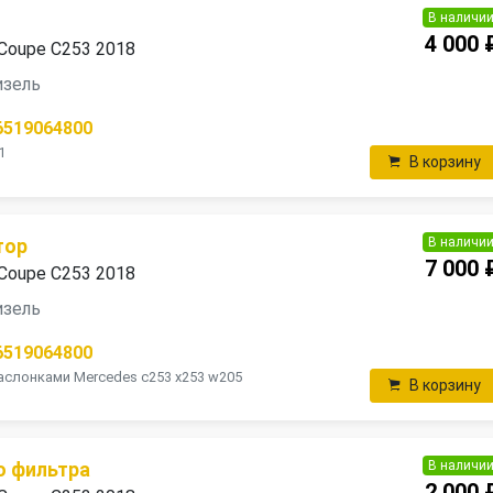
В наличи
4 000 
Coupe C253 2018
дизель
6519064800
1
В корзину
В наличи
тор
7 000 
Coupe C253 2018
дизель
6519064800
аслонками Mercedes c253 x253 w205
В корзину
В наличи
о фильтра
2 000 