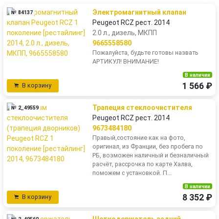
Электромагнитный клапан
№ 84137
Peugeot RCZ рест. 2014
2.0 л., дизель, МКПП
9665558580
Пожалуйста, будьте готовы назвать
АРТИКУЛ! ВНИМАНИЕ!
В наличии
1 566 ₽
В корзину
Трапеция стеклоочистителя
№ 2_49559
Peugeot RCZ рест. 2014
9673484180
Правый,состояние как на фото,
оригинал, из Франции, без пробега по
РБ, возможен наличный и безналичный
расчёт, рассрочка по карте Халва,
поможем с установкой. П...
В наличии
8 352 ₽
В корзину
Щеткодержатель задний