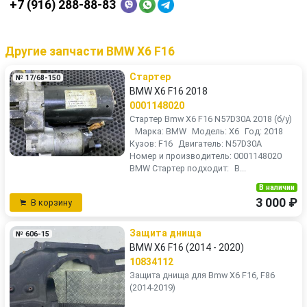
+7 (916) 288-88-83
Другие запчасти BMW X6 F16
Стартер
№ 17/68-150
BMW X6 F16 2018
0001148020
Стартер Bmw X6 F16 N57D30A 2018 (б/у)
Марка: BMW Модель: X6 Год: 2018
Кузов: F16 Двигатель: N57D30A
Номер и производитель: 0001148020
BMW Стартер подходит: B...
В наличии
3 000 ₽
В корзину
Защита днища
№ 606-15
BMW X6 F16 (2014 - 2020)
10834112
Защита днища для Bmw X6 F16, F86
(2014-2019)