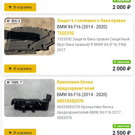
В наличии
2 000 ₽
В корзину
Защита топливного бака правая
№ 254-2
BMW X6 F16 (2014 - 2020)
7325392
7325392 Защита бака правая (защитный
брус бака правый) R BMW X6 (F16, F86)
2017
В наличии
2 000 ₽
В корзину
Крепление блока
№ 1635-7
предохранителей
BMW X6 F16 (2014 - 2020)
66539282076
66539282076 Кронштейн блока
предохранителей BMW X6 F16 2017 ,
9282076
В наличии
2 500 ₽
В корзину