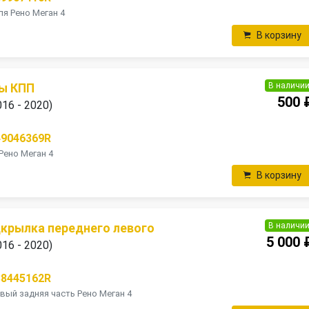
я Рено Меган 4
В корзину
В наличи
ы КПП
500 
016 - 2020)
49046369R
Рено Меган 4
В корзину
В наличи
дкрылка переднего левого
5 000 
016 - 2020)
38445162R
ый задняя часть Рено Меган 4