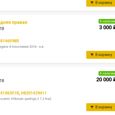
В корзину
В наличи
дняя правая
3 000 
018
48146598R
gane 4 поколение 2016 - н.в.
В корзину
В наличи
20 000 
018
44106351R
,
H8201439411
cenic 4 Nissan qashqai 2 1.2 hra2
В корзину