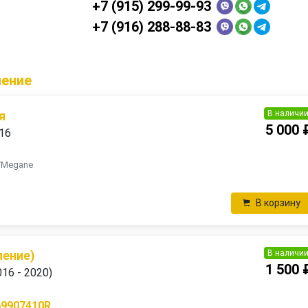
+7 (915) 299-99-93
+7 (916) 288-88-83
ление
В наличи
я
5 000 
016
n/Megane
В корзину
В наличи
ление)
1 500 
016 - 2020)
69907410R