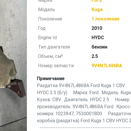
Марка
Ford
Модель
Kuga
Поколение
1 поколение
Год
2010
Engine Id
HYDC
Тип двигателя
бензин
Объем, см³
2.5
Номер запчасти
9V4N7L486BA
Примечание
Раздатка 9V4N7L486BA Ford Kuga 1 CBV
HYDC 2.5 (б/у) Марка: Ford Модель: Kug
Кузов: CBV Двигатель: HYDC 2.5 Номер 
производитель: 9V4N7L486BA Ford Кросс
номера: 1023847, 7530001800 Раздаточн
коробка (раздатка) Ford Kuga 1 CBV HYDC 2
----------------------------------------------------