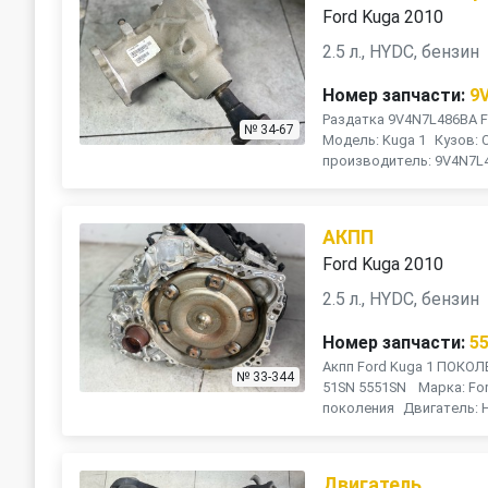
Ford Kuga 2010
2.5 л., HYDC, бензин
Номер запчасти:
9
Раздатка 9V4N7L486BA F
№ 34-67
Модель: Kuga 1 Кузов:
производитель: 9V4N7L4
АКПП
Ford Kuga 2010
2.5 л., HYDC, бензин
Номер запчасти:
5
Акпп Ford Kuga 1 ПОКОЛЕ
№ 33-344
51SN 5551SN Марка: For
поколения Двигатель: 
Двигатель