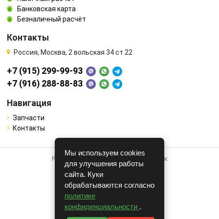
Банковская карта
Безналичный расчёт
Контакты
Россия, Москва, 2 вольская 34 ст 22
+7 (915) 299-99-93
+7 (916) 288-88-83
Навигация
Запчасти
Контакты
Мы используем cookies
Работает на системе для авторазборок
для улучшения работы
CARRO.
БИЗНЕС
сайта. Куки
обрабатываются согласно
Полная версия
политике
© COPYRIGHT 2026 г.
конфиденциальности
.
v1.1.24