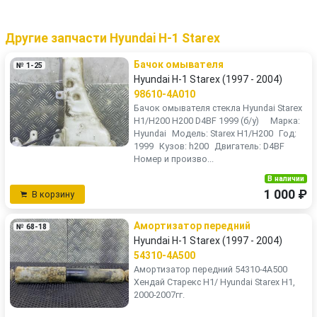
Другие запчасти Hyundai H-1 Starex
Бачок омывателя
№ 1-25
Hyundai H-1 Starex (1997 - 2004)
98610-4A010
Бачок омывателя стекла Hyundai Starex
H1/H200 H200 D4BF 1999 (б/у) Марка:
Hyundai Модель: Starex H1/H200 Год:
1999 Кузов: h200 Двигатель: D4BF
Номер и произво...
В наличии
1 000 ₽
В корзину
Амортизатор передний
№ 68-18
Hyundai H-1 Starex (1997 - 2004)
54310-4A500
Амортизатор передний 54310-4A500
Хендай Старекс Н1/ Hyundai Starex Н1,
2000-2007гг.