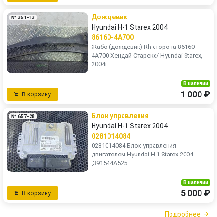
Дождевик
№ 351-13
Hyundai H-1 Starex 2004
86160-4A700
Жабо (дождевик) Rh сторона 86160-
4А700 Хендай Старекс/ Hyundai Starex,
2004г.
В наличии
1 000 ₽
В корзину
Блок управления
№ 657-28
Hyundai H-1 Starex 2004
0281014084
0281014084 Блок управления
двигателем Hyundai H-1 Starex 2004
,391544A525
В наличии
5 000 ₽
В корзину
Подробнее