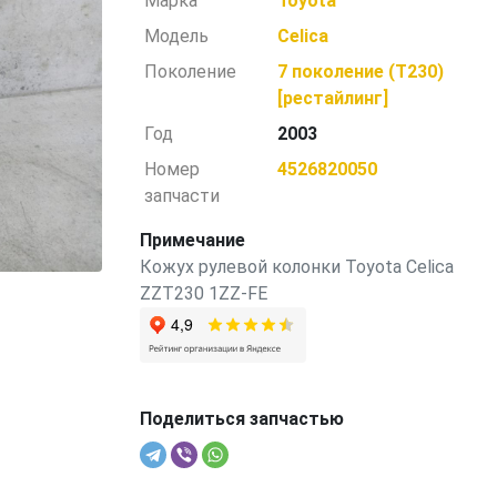
Марка
Toyota
Модель
Celica
Поколение
7 поколение (T230)
[рестайлинг]
Год
2003
Номер
4526820050
запчасти
Примечание
Кожух рулевой колонки Toyota Celica
ZZT230 1ZZ-FE
Поделиться запчастью