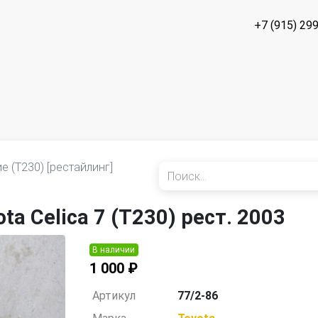
+7 (915) 29
е (T230) [рестайлинг]
a Celica 7 (T230) рест. 2003
В наличии
1 000 ₽
Артикул
77/2-86