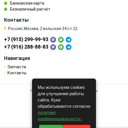
Банковская карта
Безналичный расчёт
Контакты
Россия, Москва, 2 вольская 34 ст 22
+7 (915) 299-99-93
+7 (916) 288-88-83
Навигация
Запчасти
Контакты
Мы используем cookies
Работает на системе для авторазборок
для улучшения работы
CARRO.
БИЗНЕС
сайта. Куки
обрабатываются согласно
Полная версия
политике
© COPYRIGHT 2026 г.
конфиденциальности
.
v1.1.24