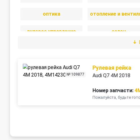
оптика
рулевое управление
салон
стекла
стеклоочистител
трансмиссия
электрика
Рулевая рейка
№ 109877
Audi Q7 4M 2018
Номер запчасти:
4
Пожалуйста, будьте го