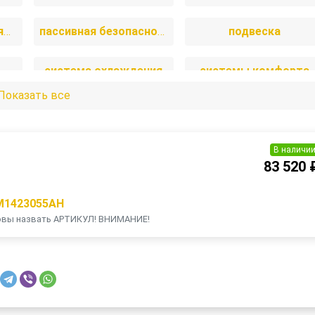
отопление и вентиляция
пассивная безопасность
подвеска
система охлаждения
системы комфорта
Показать все
и
топливная система
тормозная система
В наличи
83 520 
M1423055AH
товы назвать АРТИКУЛ! ВНИМАНИЕ!