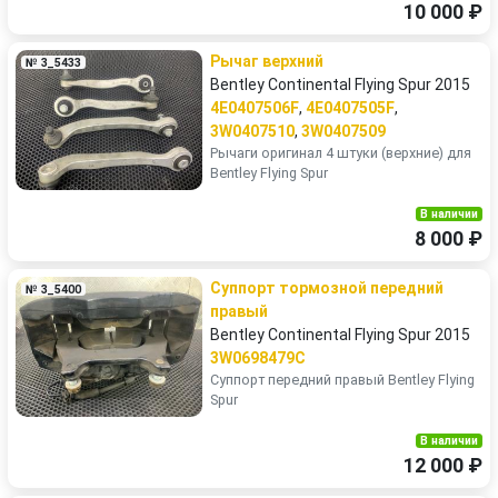
10 000 ₽
Рычаг верхний
№ 3_5433
Bentley Continental Flying Spur 2015
4E0407506F
,
4E0407505F
,
3W0407510
,
3W0407509
Рычаги оригинaл 4 штуки (веpхние) для
Bentley Flying Spur
В наличии
8 000 ₽
Суппорт тормозной передний
№ 3_5400
правый
Bentley Continental Flying Spur 2015
3W0698479C
Суппорт передний правый Bentley Flying
Spur
В наличии
12 000 ₽