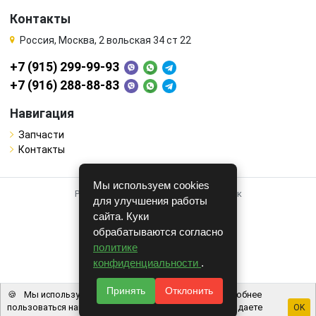
Контакты
Россия, Москва, 2 вольская 34 ст 22
+7 (915) 299-99-93
+7 (916) 288-88-83
Навигация
Запчасти
Контакты
Мы используем cookies
Работает на системе для авторазборок
для улучшения работы
CARRO.
БИЗНЕС
сайта. Куки
обрабатываются согласно
Полная версия
политике
© COPYRIGHT 2026 г.
конфиденциальности
.
v1.1.24
Принять
Отклонить
🍪
Мы используем файлы cookie, чтобы вам было удобнее
пользоваться нашим сайтом. Используя наш сайт, вы даете
OK