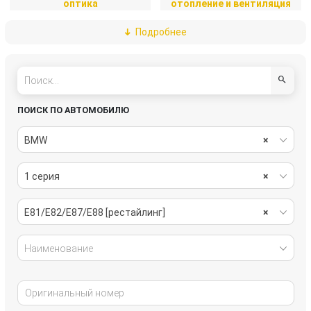
оптика
отопление и вентиляция
Подробнее
пассивная безопасность
подвеска
рулевое управление
салон
система охлаждения
системы комфорта
ПОИСК ПО АВТОМОБИЛЮ
стекла
стеклоочистители
BMW
×
топливная система
тормозная система
1 серия
×
трансмиссия
электрика
E81/E82/E87/E88 [рестайлинг]
×
Наименование