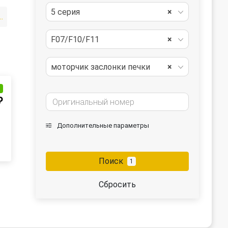
5 серия
×
опителя (печки)
F07/F10/F11
×
моторчик заслонки печки
×
и
₽
Дополнительные параметры
Поиск
1
Сбросить