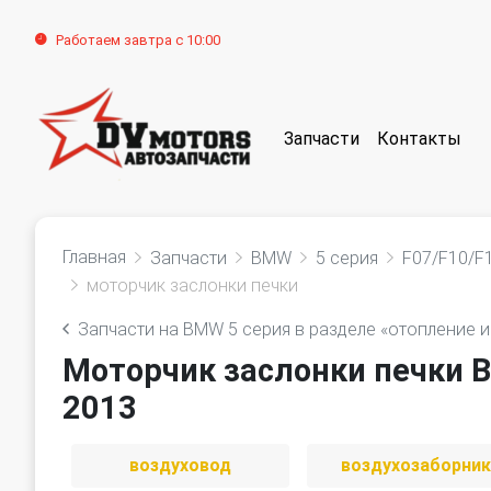
Работаем завтра с 10:00
Запчасти
Контакты
Главная
Запчасти
BMW
5 серия
F07/F10/F
моторчик заслонки печки
Запчасти на BMW 5 серия в разделе «отопление и
Моторчик заслонки печки B
2013
воздуховод
воздухозаборни