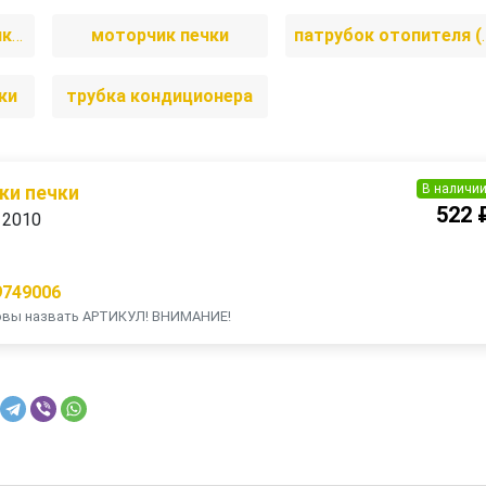
кран отопителя (печки)
моторчик печки
патрубок от
ки
трубка кондиционера
В наличи
ки печки
522 
 2010
9749006
товы назвать АРТИКУЛ! ВНИМАНИЕ!