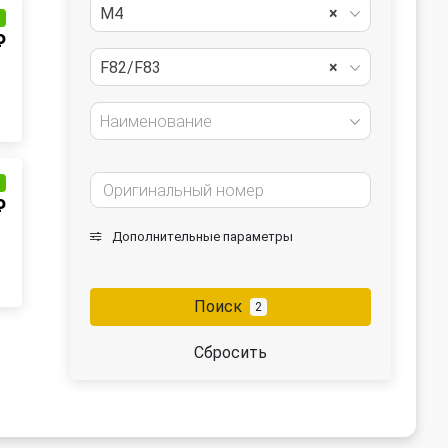
M4
×
и
₽
F82/F83
×
Наименование
и
₽
Дополнительные параметры
Поиск
2
Сбросить