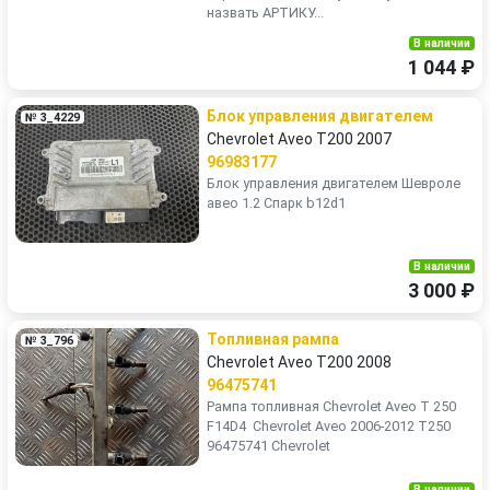
назвать АРТИКУ...
В наличии
1 044 ₽
Блок управления двигателем
№ 3_4229
Chevrolet Aveo T200 2007
96983177
Блок управления двигателем Шевроле
авео 1.2 Спарк b12d1
В наличии
3 000 ₽
Топливная рампа
№ 3_796
Chevrolet Aveo T200 2008
96475741
Рампа топливная Сhevrolet Аveo Т 250
F14D4 ​ Chevrolet Aveo 2006-2012 T250 ​
96475741 Chevrolet ​
В наличии