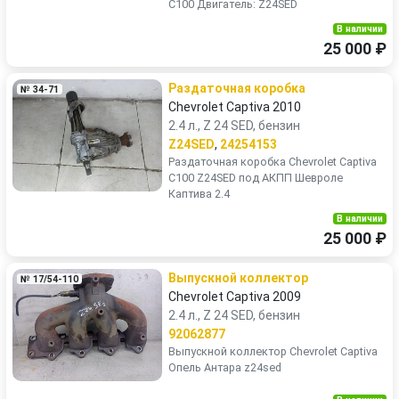
C100 Двигатель: Z24SED
В наличии
25 000 ₽
Раздаточная коробка
№ 34-71
Chevrolet Captiva 2010
2.4 л., Z 24 SED, бензин
Z24SED
,
24254153
Раздаточная коробка Chevrolet Captiva
C100 Z24SED под АКПП Шевроле
Каптива 2.4
В наличии
25 000 ₽
Выпускной коллектор
№ 17/54-110
Chevrolet Captiva 2009
2.4 л., Z 24 SED, бензин
92062877
Выпускной коллектор Chevrolet Captiva
Опель Антара z24sed