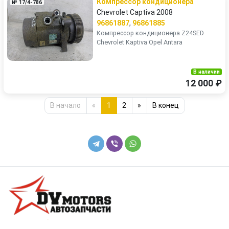
Компрессор кондиционера
№ 17/4-786
Chevrolet Captiva 2008
96861887
,
96861885
Компрессор кондиционера Z24SED
Chevrolet Kaptiva Opel Antara
В наличии
12 000 ₽
В начало
«
1
2
»
В конец