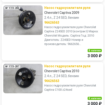
Насос гидроусилителя руля
№ 17/3-286
Chevrolet Captiva 2009
2.4 л., Z 24 SED, бензин
96626563
Насос гидроусилителя руля Chevrolet
Captiva Z24SED 2010 (контракт) Марка:
Chevrolet Модель: Captiva Год: 2010
Двигатель: Z24SED Номер и
производитель: 9662656...
В наличии
3 000 ₽
Насос гидроусилителя руля
№ 17/3-287
Chevrolet Captiva 2010
2.4 л., Z 24 SED, бензин
96626563
Насос гидроусилителя руля Chevrolet
Captiva C100 z24sed
В наличии
3 000 ₽