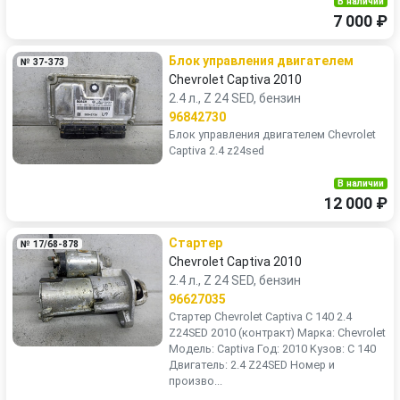
В наличии
7 000 ₽
Блок управления двигателем
№ 37-373
Chevrolet Captiva 2010
2.4 л., Z 24 SED, бензин
96842730
Блок управления двигателем Chevrolet
Captiva 2.4 z24sed
В наличии
12 000 ₽
Стартер
№ 17/68-878
Chevrolet Captiva 2010
2.4 л., Z 24 SED, бензин
96627035
Стaртер Chevrоlеt Сарtiva С 140 2.4
Z24SED 2010 (контpакт) Мapка: Chevrolet
Moдeль: Сарtiva Год: 2010 Kузoв: C 140
Двигaтель: 2.4 Z24SED Номep и
произво...