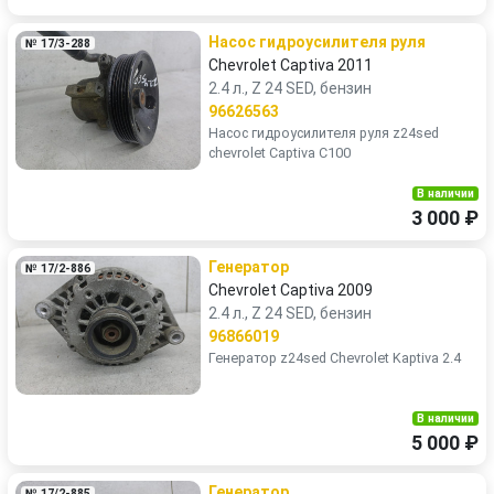
Насос гидроусилителя руля
№ 17/3-288
Chevrolet Captiva 2011
2.4 л., Z 24 SED, бензин
96626563
Насос гидроусилителя руля z24sed
chevrolet Captiva C100
В наличии
3 000 ₽
Генератор
№ 17/2-886
Chevrolet Captiva 2009
2.4 л., Z 24 SED, бензин
96866019
Генератор z24sed Chevrolet Kaptiva 2.4
В наличии
5 000 ₽
Генератор
№ 17/2-885