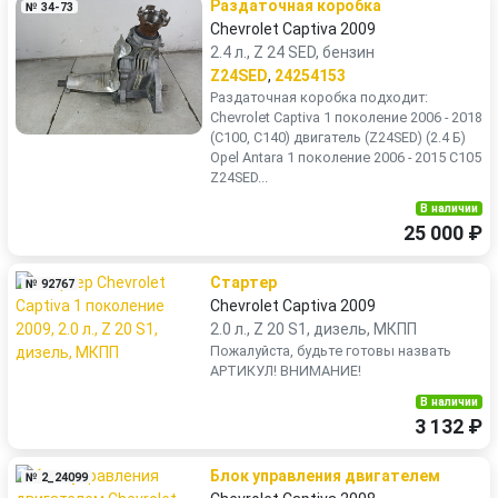
Раздаточная коробка
№ 34-73
Chevrolet Captiva 2009
2.4 л., Z 24 SED, бензин
Z24SED
,
24254153
Раздаточная коробка подходит:
Chevrolet Captiva 1 поколение 2006 - 2018
(C100, C140) двигатель (Z24SED) (2.4 Б)
Opel Antara 1 поколение 2006 - 2015 С105
Z24SED...
В наличии
25 000 ₽
Стартер
№ 92767
Chevrolet Captiva 2009
2.0 л., Z 20 S1, дизель, МКПП
Пожалуйста, будьте готовы назвать
АРТИКУЛ! ВНИМАНИЕ!
В наличии
3 132 ₽
Блок управления двигателем
№ 2_24099