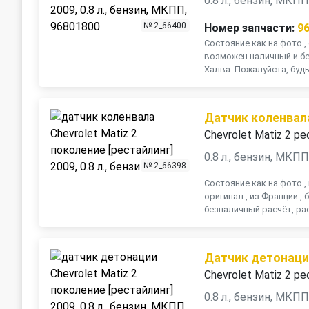
0.8 л., бензин, МКП
№ 2_66400
Номер запчасти:
9
Состояние как на фото , 
возможен наличный и бе
Халва. Пожалуйста, будь
Датчик коленвал
Chevrolet Matiz 2 ре
0.8 л., бензин, МКП
№ 2_66398
Состояние как на фото 
оригинал , из Франции ,
безналичный расчёт, рас
Датчик детонац
Chevrolet Matiz 2 ре
0.8 л., бензин, МКП