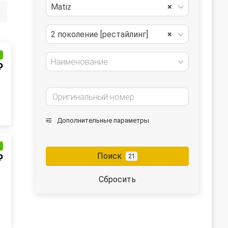
Matiz
×
2 поколение [рестайлинг]
×
и
Наименование
₽
Дополнительные параметры
и
Поиск
₽
21
Сбросить