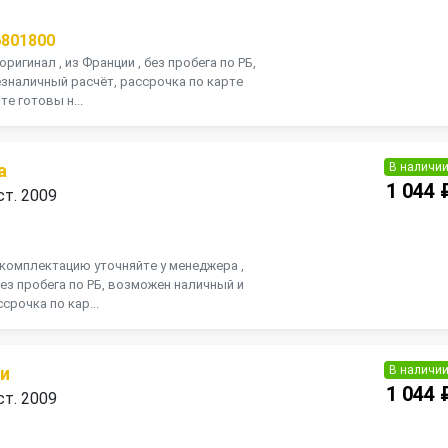
П
6801800
оригинал , из Франции , без пробега по РБ,
зналичный расчёт, рассрочка по карте
те готовы н...
В наличи
а
1 044 
ст. 2009
П
, комплектацию уточняйте у менеджера ,
 без пробега по РБ, возможен наличный и
срочка по кар...
В наличи
ии
1 044 
ст. 2009
П