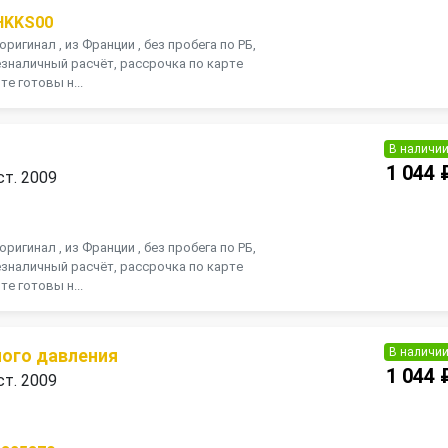
HKKS00
оригинал , из Франции , без пробега по РБ,
зналичный расчёт, рассрочка по карте
те готовы н...
В наличи
1 044 
ст. 2009
П
оригинал , из Франции , без пробега по РБ,
зналичный расчёт, рассрочка по карте
те готовы н...
В наличи
ого давления
1 044 
ст. 2009
П