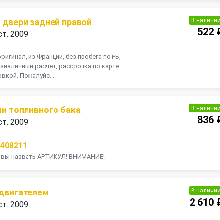
В наличи
 двери задней правой
522 
ст. 2009
ригинал, из Франции, без пробега по РБ,
зналичный расчёт, рассрочка по карте
вкой. Пожалуйс...
В наличи
ии топливного бака
836 
ст. 2009
6408211
товы назвать АРТИКУЛ! ВНИМАНИЕ!
В наличи
 двигателем
2 610 
ст. 2009