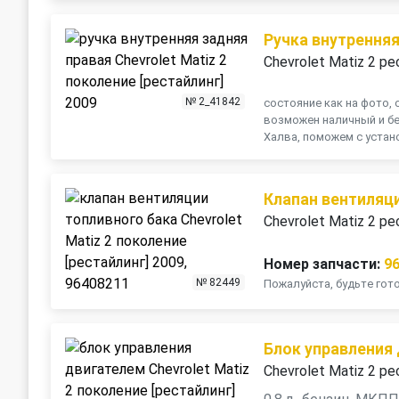
Ручка внутренняя
Chevrolet Matiz 2 ре
№ 2_41842
состояние как на фото, о
возможен наличный и бе
Халва, поможем с устано
Клапан вентиляц
Chevrolet Matiz 2 ре
Номер запчасти:
9
№ 82449
Пожалуйста, будьте го
Блок управления
Chevrolet Matiz 2 ре