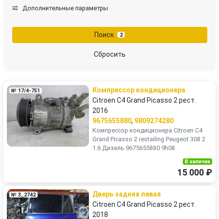
Дополнительные параметры
Поиск
2
Сбросить
Компрессор кондиционера
№ 17/4-751
Citroen C4 Grand Picasso 2 рест.
2016
9675655880
,
9809274280
Компрессор кондиционера Citroen C4
Grand Picasso 2 restailing Peugeot 308 2
1.6 Дизель 9675655880 9h08
В наличии
15 000 ₽
Дверь задняя левая
№ 3_2742
Citroen C4 Grand Picasso 2 рест.
2018