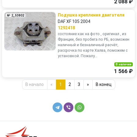
2 088 ₽
Подушка крепления двигателя
№ 2_53802
DAF XF 105 2004
1292418
состояние как на фото , оригинал , из
Франции, без пробега по РБ, возможен
наличный и безналичный расчёт,
рассрочка по карте Халва, поможем с
установкой. Пожалу...
В наличии
1 566 ₽
В начало
«
1
2
3
»
В конец