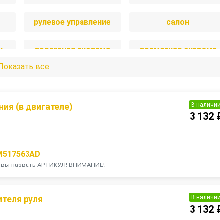
рулевое управление
салон
и
топливная система
тормозная система
Показать все
В наличи
ия (в двигателе)
3 132 
M517563AD
товы назвать АРТИКУЛ! ВНИМАНИЕ!
В наличи
ителя руля
3 132 