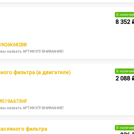
В наличи
8 352 
П
G9Q6K682BB
товы назвать АРТИКУЛ! ВНИМАНИЕ!
В наличи
ого фильтра (в двигателе)
2 088 
П
M519A673HF
товы назвать АРТИКУЛ! ВНИМАНИЕ!
В наличи
асляного фильтра