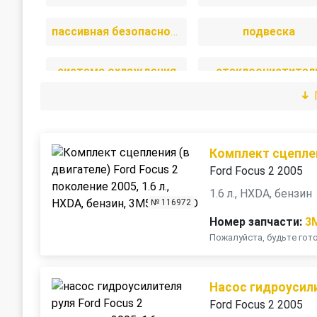
пассивная безопасность
подвеска
система охлаждения
стеклоочистител
трансмиссия
электрика
Комплект сцеплен
Ford Focus 2 2005
1.6 л., HXDA, бензин
№ 116972
Номер запчасти:
3
Пожалуйста, будьте го
Насос гидроусил
Ford Focus 2 2005