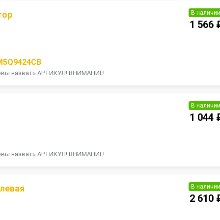
В наличи
тор
1 566 
П
M5Q9424CB
товы назвать АРТИКУЛ! ВНИМАНИЕ!
В наличи
1 044 
П
товы назвать АРТИКУЛ! ВНИМАНИЕ!
В наличи
 левая
2 610 
П