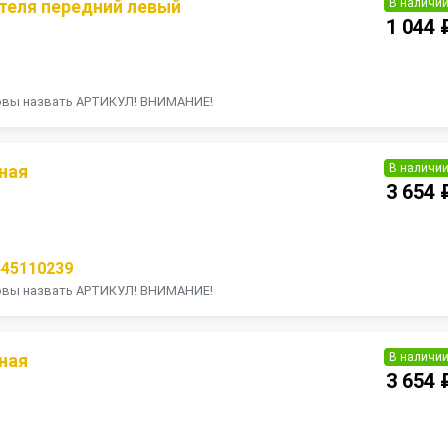
В наличи
теля передний левый
1 044 
П
товы назвать АРТИКУЛ! ВНИМАНИЕ!
В наличи
ная
3 654 
П
445110239
товы назвать АРТИКУЛ! ВНИМАНИЕ!
В наличи
ная
3 654 
П