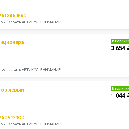
M513A696AD
товы назвать АРТИКУЛ! ВНИМАНИЕ!
В наличи
диционера
3 654 
П
товы назвать АРТИКУЛ! ВНИМАНИЕ!
В наличи
тор левый
1 044 
П
M5Q9424CC
товы назвать АРТИКУЛ! ВНИМАНИЕ!