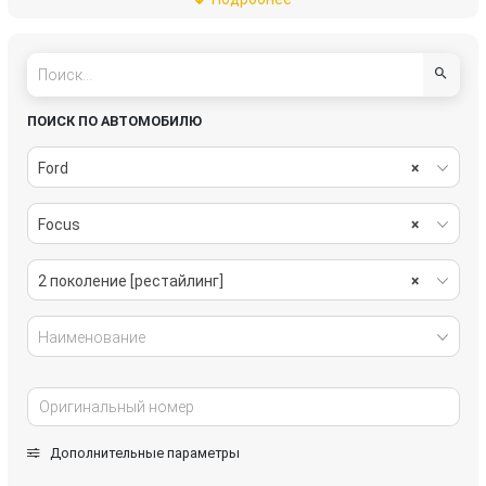
рулевое управление
салон
система охлаждения
стеклоочистители
топливная система
тормозная система
ПОИСК ПО АВТОМОБИЛЮ
трансмиссия
электрика
Ford
×
Focus
×
2 поколение [рестайлинг]
×
Наименование
Дополнительные параметры