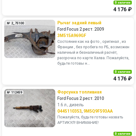
В наличии
4 176 ₽
Рычаг задний левый
№ 2_75100
Ford Focus 2 рест. 2009
3M515A969GF
Состояние как на фото , оригинал , из
Франции , без пробега по РБ, возможен
наличный и безналичный расчёт,
рассрочка по карте Халва. Пожалуйста,
будьте готовы н...
В наличии
4 176 ₽
Форсунка топливная
№ 112459
Ford Focus 2 рест. 2010
1.6 л., дизель
0445110353
,
9M5Q9F593AA
Пожалуйста, будьте готовы назвать
АРТИКУЛ! ВНИМАНИЕ!
В наличии