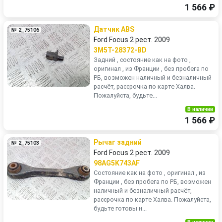
1 566 ₽
Датчик ABS
№ 2_75106
Ford Focus 2 рест. 2009
3M5T-28372-BD
Задний , состояние как на фото ,
оригинал , из Франции , без пробега по
РБ, возможен наличный и безналичный
расчёт, рассрочка по карте Халва.
Пожалуйста, будьте...
В наличии
1 566 ₽
Рычаг задний
№ 2_75103
Ford Focus 2 рест. 2009
98AG5K743AF
Состояние как на фото , оригинал , из
Франции , без пробега по РБ, возможен
наличный и безналичный расчёт,
рассрочка по карте Халва. Пожалуйста,
будьте готовы н...