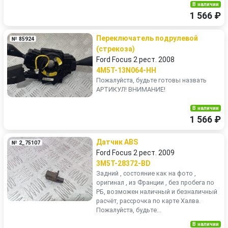
В наличии
1 566 ₽
Переключатель подрулевой
№ 85924
(стрекоза)
Ford Focus 2 рест. 2008
4M5T-13N064-HH
Пожалуйста, будьте готовы назвать
АРТИКУЛ! ВНИМАНИЕ!
В наличии
1 566 ₽
Датчик ABS
№ 2_75107
Ford Focus 2 рест. 2009
3M5T-28372-BD
Задний , состояние как на фото ,
оригинал , из Франции , без пробега по
РБ, возможен наличный и безналичный
расчёт, рассрочка по карте Халва.
Пожалуйста, будьте...
В наличии