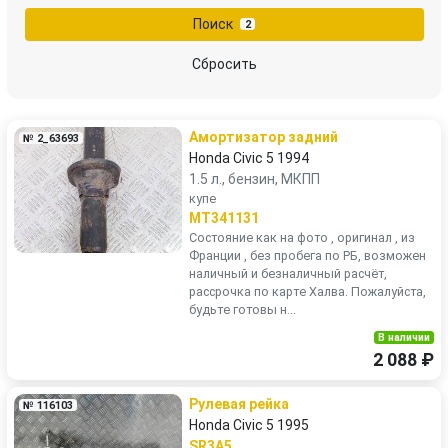
Поиск
2
Сбросить
Амортизатор задний
№ 2_63693
Honda Civic 5 1994
1.5 л., бензин, МКПП
купе
MT341131
Состояние как на фото , оригинал , из
Франции , без пробега по РБ, возможен
наличный и безналичный расчёт,
рассрочка по карте Халва. Пожалуйста,
будьте готовы н...
В наличии
2 088 ₽
Рулевая рейка
№ 116103
Honda Civic 5 1995
SR3A5