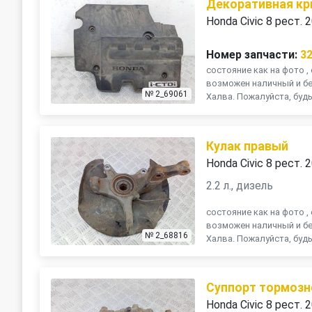
Декоративная кр
Honda Civic 8 рест. 
Номер запчасти:
3
состояние как на фото , 
возможен наличный и бе
№ 2_69061
Халва. Пожалуйста, будь
Кулак правый
Honda Civic 8 рест. 
2.2 л., дизель
состояние как на фото , 
возможен наличный и бе
№ 2_68816
Халва. Пожалуйста, будь
Суппорт тормозн
Honda Civic 8 рест. 