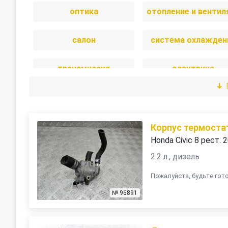
оптика
салон
система охлажден
трансмиссия
электрика
Корпус термоста
Honda Civic 8 рест. 
2.2 л., дизель
Пожалуйста, будьте го
№ 96891