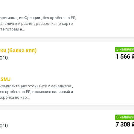
оригинал , из Франции , без пробега по РБ,
зналичный расчёт, рассрочка по карте
те готовы н...
В наличи
и (балка кпп)
1 566 
2010
П
5SMJ
, комплектацию уточняйте у менеджера ,
 без пробега по РБ, возможен наличный и
срочка по кар...
В наличи
7 308 
2010