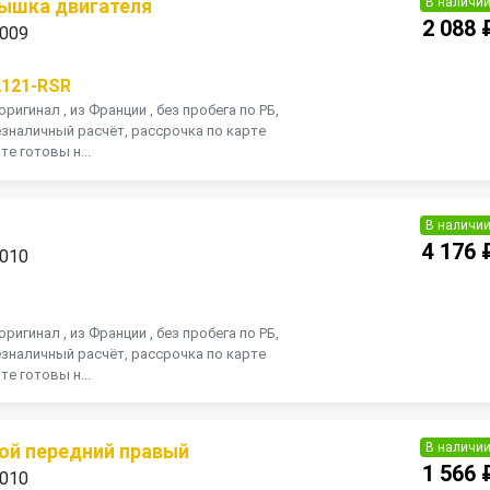
В наличи
ышка двигателя
2 088 
2009
2121-RSR
оригинал , из Франции , без пробега по РБ,
зналичный расчёт, рассрочка по карте
те готовы н...
В наличи
4 176 
2010
оригинал , из Франции , без пробега по РБ,
зналичный расчёт, рассрочка по карте
те готовы н...
В наличи
ой передний правый
1 566 
2010