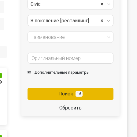
Civic
×
8 поколение [рестайлинг]
×
Наименование
Дополнительные параметры
и
₽
Поиск
16
Сбросить