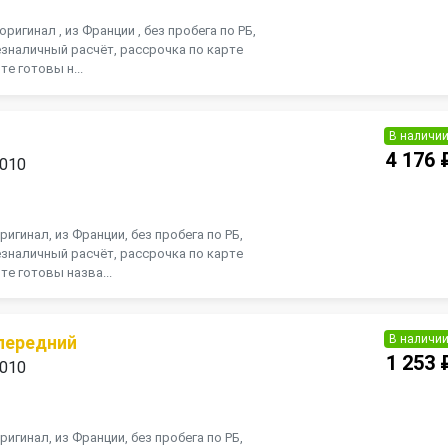
оригинал , из Франции , без пробега по РБ,
зналичный расчёт, рассрочка по карте
те готовы н...
В наличи
4 176 
2010
ригинал, из Франции, без пробега по РБ,
зналичный расчёт, рассрочка по карте
те готовы назва...
В наличи
передний
1 253 
2010
ригинал, из Франции, без пробега по РБ,