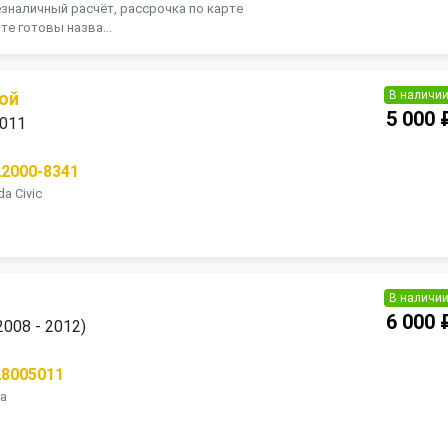
зналичный расчёт, рассрочка по карте
те готовы назва...
В наличи
ой
5 000 
2011
22000-8341
a Civic
В наличи
6 000 
2008 - 2012)
28005011
8a