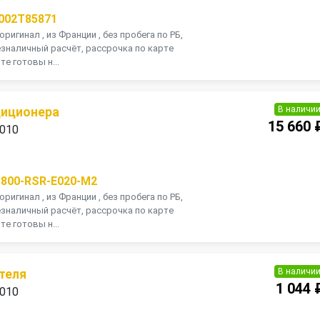
002T85871
оригинал , из Франции , без пробега по РБ,
зналичный расчёт, рассрочка по карте
те готовы н...
В наличи
диционера
15 660 
2010
П
8800-RSR-E020-M2
оригинал , из Франции , без пробега по РБ,
зналичный расчёт, рассрочка по карте
те готовы н...
В наличи
теля
1 044 
2010
П