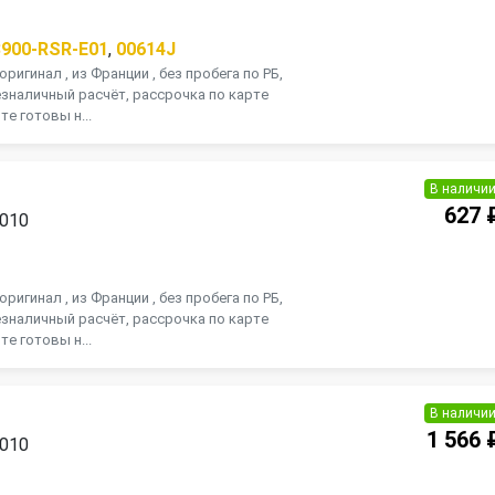
П
8900-RSR-E01
,
00614J
оригинал , из Франции , без пробега по РБ,
зналичный расчёт, рассрочка по карте
те готовы н...
В наличи
627 
2010
П
оригинал , из Франции , без пробега по РБ,
зналичный расчёт, рассрочка по карте
те готовы н...
В наличи
1 566 
2010
П