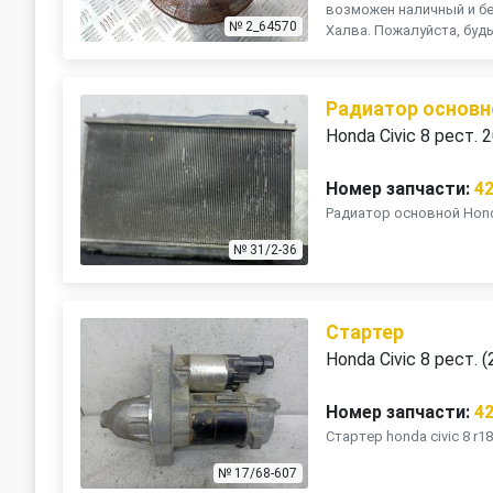
возможен наличный и бе
№ 2_64570
Халва. Пожалуйста, будь
Радиатор основн
Honda Civic 8 рест. 
Номер запчасти:
4
Радиатор основной Hond
№ 31/2-36
Стартер
Honda Civic 8 рест. (
Номер запчасти:
4
Стартер honda civic 8 r1
№ 17/68-607