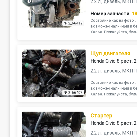
2.2 л., дизель, МКП
Номер запчасти:
1
Состояние как на фото , 
№ 2_66419
возможен наличный и бе
Халва. Пожалуйста, будь
Щуп двигателя
Honda Civic 8 рест. 
2.2 л., дизель, МКП
Состояние как на фото , 
возможен наличный и бе
№ 2_66407
Халва. Пожалуйста, будь
Стартер
Honda Civic 8 рест. 
2.2 л., дизель, МКП