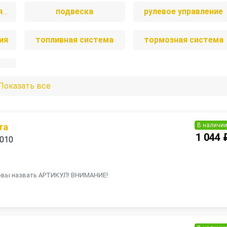
отопление и вентиляция
подвеска
рулевое управление
ия
топливная система
тормозная система
Показать все
В наличи
та
1 044 
2010
товы назвать АРТИКУЛ! ВНИМАНИЕ!