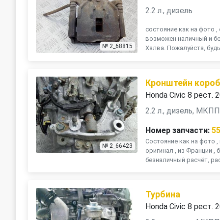
2.2 л., дизель
состояние как на фото , 
возможен наличный и бе
№ 2_68815
Халва. Пожалуйста, будь
Кронштейн коробк
Honda Civic 8 рест. 
2.2 л., дизель, МКП
Номер запчасти:
5
Состояние как на фото 
№ 2_66423
оригинал , из Франции ,
безналичный расчёт, рас
Турбина
Honda Civic 8 рест. 