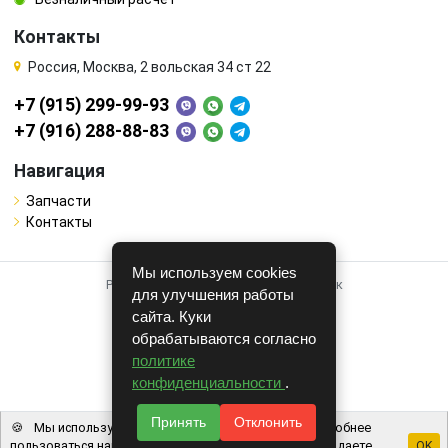
Контакты
Россия, Москва, 2 вольская 34 ст 22
+7 (915) 299-99-93
+7 (916) 288-88-83
Навигация
Запчасти
Контакты
Мы используем cookies
Работает на системе для авторазборок
для улучшения работы
CARRO.
БИЗНЕС
сайта. Куки
обрабатываются согласно
Полная версия
политике
© COPYRIGHT 2026 г.
конфиденциальности
.
v1.1.24
Принять
Отклонить
🍪
Мы используем файлы cookie, чтобы вам было удобнее
пользоваться нашим сайтом. Используя наш сайт, вы даете
OK