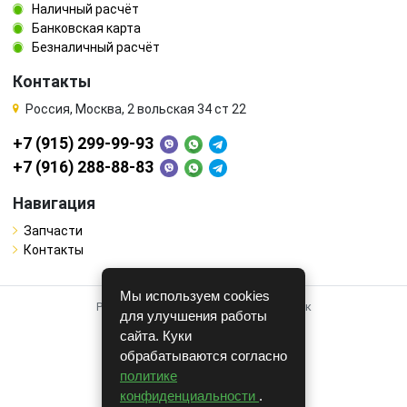
Наличный расчёт
Банковская карта
Безналичный расчёт
Контакты
Россия, Москва, 2 вольская 34 ст 22
+7 (915) 299-99-93
+7 (916) 288-88-83
Навигация
Запчасти
Контакты
Мы используем cookies
Работает на системе для авторазборок
для улучшения работы
CARRO.
БИЗНЕС
сайта. Куки
обрабатываются согласно
Полная версия
политике
© COPYRIGHT 2026 г.
конфиденциальности
.
v1.1.24