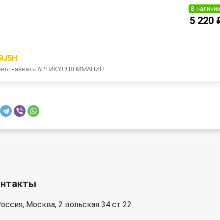
В наличи
5 220 
П
9J5H
товы назвать АРТИКУЛ! ВНИМАНИЕ!
онтакты
оссия, Москва, 2 вольская 34 ст 22