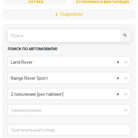
оптика
отопление и вентиляция
Подробнее
пассивная безопасность
подвеска
рулевое управление
салон
система охлаждения
системы комфорта
ПОИСК ПО АВТОМОБИЛЮ
стекла
стеклоочистители
Land Rover
×
топливная система
тормозная система
Range Rover Sport
×
трансмиссия
электрика
2 поколение [рестайлинг]
×
Наименование