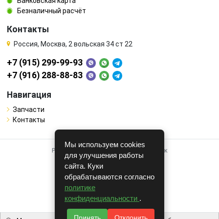
Банковская карта
Безналичный расчёт
Контакты
Россия, Москва, 2 вольская 34 ст 22
+7 (915) 299-99-93
+7 (916) 288-88-83
Навигация
Запчасти
Контакты
Мы используем cookies
Работает на системе для авторазборок
для улучшения работы
CARRO.
БИЗНЕС
сайта. Куки
обрабатываются согласно
Полная версия
политике
© COPYRIGHT 2026 г.
конфиденциальности
.
v1.1.24
Принять
Отклонить