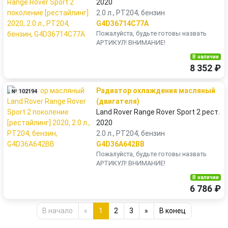
2020
2.0 л., PT204, бензин
G4D36714C77A
Пожалуйста, будьте готовы назвать
АРТИКУЛ! ВНИМАНИЕ!
В наличии
8 352 ₽
Радиатор охлаждения масляный
№ 102194
(двигателя)
Land Rover Range Rover Sport 2 рест.
2020
2.0 л., PT204, бензин
G4D36A642BB
Пожалуйста, будьте готовы назвать
АРТИКУЛ! ВНИМАНИЕ!
В наличии
6 786 ₽
В начало
«
1
2
3
»
В конец