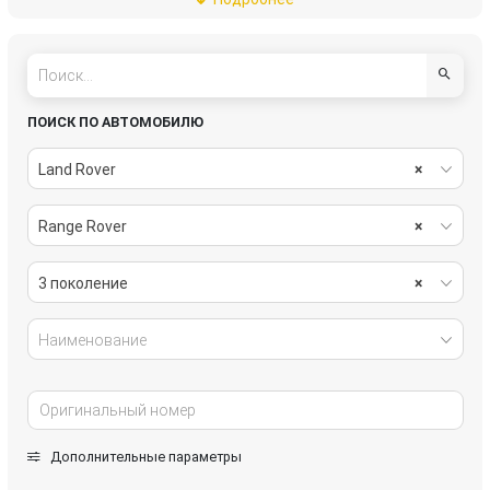
подвеска
рулевое управление
салон
система охлаждения
системы комфорта
стекла
ПОИСК ПО АВТОМОБИЛЮ
стеклоочистители
топливная система
Land Rover
×
тормозная система
трансмиссия
Range Rover
×
электрика
3 поколение
×
Наименование
Дополнительные параметры