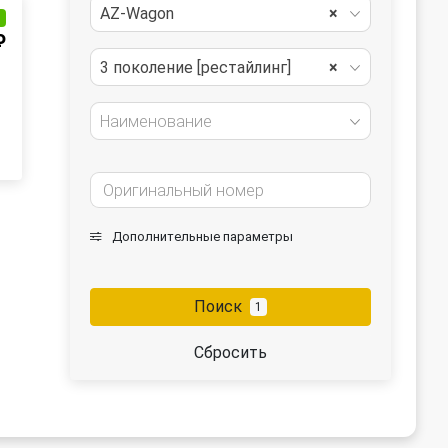
AZ-Wagon
×
и
₽
3 поколение [рестайлинг]
×
Наименование
Дополнительные параметры
Поиск
1
Сбросить