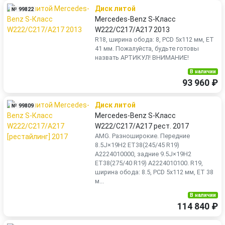
Диск литой
№ 99822
Mercedes-Benz S-Класс
W222/C217/A217 2013
R18, ширина обода: 8, PCD 5x112 мм, ET
41 мм. Пожалуйста, будьте готовы
назвать АРТИКУЛ! ВНИМАНИЕ!
В наличии
93 960 ₽
Диск литой
№ 99809
Mercedes-Benz S-Класс
W222/C217/A217 рест. 2017
AMG. Разноширокие. Передние
8.5J×19Н2 ET38(245/45 R19)
A2224010000, задние 9.5J×19Н2
ET38(275/40 R19) A2224010100. R19,
ширина обода: 8.5, PCD 5x112 мм, ET 38
м...
В наличии
114 840 ₽