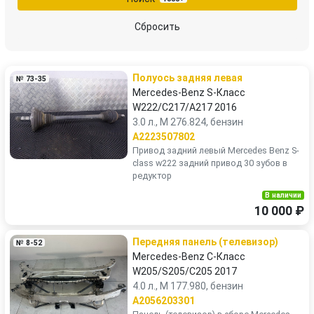
V-Класс
Vaneo
Сбросить
Vario
Viano
Полуось задняя левая
№ 73-35
Vito
X-Класс
Mercedes-Benz S-Класс
W222/C217/A217 2016
3.0 л., M 276.824, бензин
A2223507802
Привод задний левый Mercedes Benz S-
class w222 задний привод 30 зубов в
редуктор
В наличии
10 000 ₽
Передняя панель (телевизор)
№ 8-52
Mercedes-Benz C-Класс
W205/S205/C205 2017
4.0 л., M 177.980, бензин
A2056203301