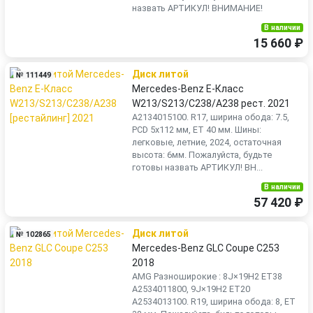
назвать АРТИКУЛ! ВНИМАНИЕ!
В наличии
15 660 ₽
Диск литой
№ 111449
Mercedes-Benz E-Класс
W213/S213/C238/A238 рест. 2021
A2134015100. R17, ширина обода: 7.5,
PCD 5x112 мм, ET 40 мм. Шины:
легковые, летние, 2024, остаточная
высота: 6мм. Пожалуйста, будьте
готовы назвать АРТИКУЛ! ВН...
В наличии
57 420 ₽
Диск литой
№ 102865
Mercedes-Benz GLC Coupe C253
2018
AMG Разноширокие : 8J×19H2 ET38
A2534011800, 9J×19H2 ET20
A2534013100. R19, ширина обода: 8, ET