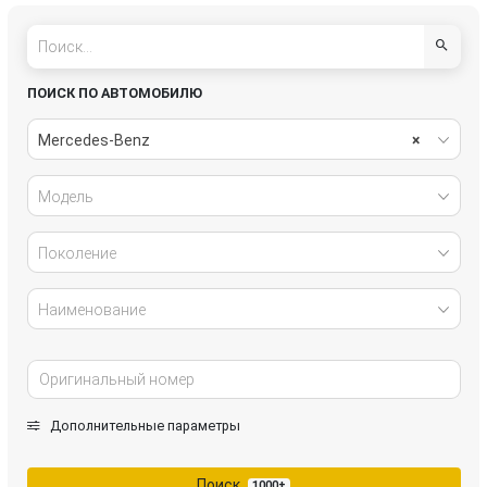
E-Класс
G-Класс
GL AMG
GL-Класс
ПОИСК ПО АВТОМОБИЛЮ
GLA-Класс
GLC Coupe
Mercedes-Benz
×
GLC-Класс
GLE
Модель
GLE AMG
GLE Coupe AMG
Поколение
GLK-Класс
GLS-Класс
Наименование
M-Класс
S-Класс
SLK-Класс
Sprinter
Дополнительные параметры
T1 207-210D
T1 407-410D
Поиск
1000+