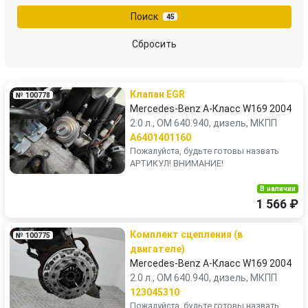
Поиск
45
Сбросить
Клапан EGR
№ 100778
Mercedes-Benz A-Класс W169 2004
2.0 л., OM 640.940, дизель, МКПП
A6401401160
Пожалуйста, будьте готовы назвать
АРТИКУЛ! ВНИМАНИЕ!
В наличии
1 566 ₽
Комплект сцепления (в
№ 100775
двигателе)
Mercedes-Benz A-Класс W169 2004
2.0 л., OM 640.940, дизель, МКПП
123045310
Пожалуйста, будьте готовы назвать