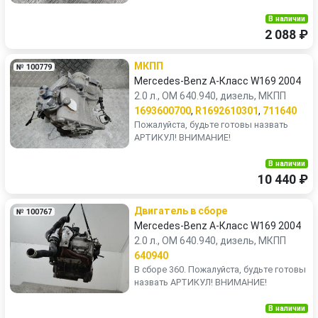
В наличии
2 088 ₽
МКПП
№ 100779
Mercedes-Benz A-Класс W169 2004
2.0 л., OM 640.940, дизель, МКПП
1693600700
,
R1692610301
,
711640
Пожалуйста, будьте готовы назвать
АРТИКУЛ! ВНИМАНИЕ!
В наличии
10 440 ₽
Двигатель в сборе
№ 100767
Mercedes-Benz A-Класс W169 2004
2.0 л., OM 640.940, дизель, МКПП
640940
В сборе 360. Пожалуйста, будьте готовы
назвать АРТИКУЛ! ВНИМАНИЕ!
В наличии