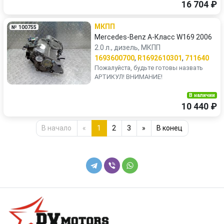
16 704 ₽
МКПП
№ 100755
Mercedes-Benz A-Класс W169 2006
2.0 л., дизель, МКПП
1693600700
,
R1692610301
,
711640
Пожалуйста, будьте готовы назвать
АРТИКУЛ! ВНИМАНИЕ!
В наличии
10 440 ₽
В начало
«
1
2
3
»
В конец