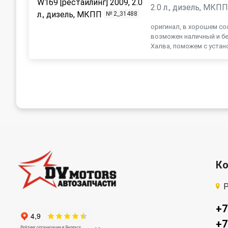
2.0 л., дизель, МКП
№ 2_31488
оригинал, в хорошем сос
возможен наличный и бе
Халва, поможем с устано
К
Р
+7
+7