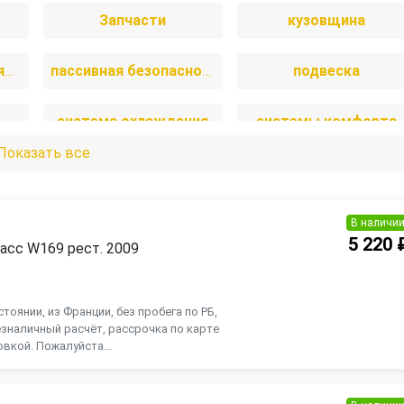
Запчасти
кузовщина
отопление и вентиляция
пассивная безопасность
подвеска
система охлаждения
системы комфорта
Показать все
и
топливная система
тормозная система
В наличи
5 220 
асс W169 рест. 2009
П
тоянии, из Франции, без пробега по РБ,
зналичный расчёт, рассрочка по карте
вкой. Пожалуйста...