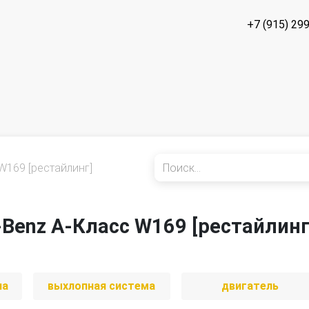
+7 (915) 29
W169 [рестайлинг]
-Benz A-Класс W169 [рестайлинг
иа
выхлопная система
двигатель