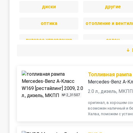
диски
другие
оптика
рулевое управление
салон
стекла
стеклоочистител
трансмиссия
электрика
Топливная рампа
Mercedes-Benz A-Кл
2.0 л., дизель, МКП
№ 2_31507
оригинал, в хорошем сос
возможен наличный и бе
Халва, поможем с устано