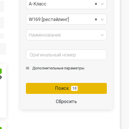
A-Класс
×
W169 [рестайлинг]
×
Наименование
Дополнительные параметры
и
₽
Поиск
10
Сбросить