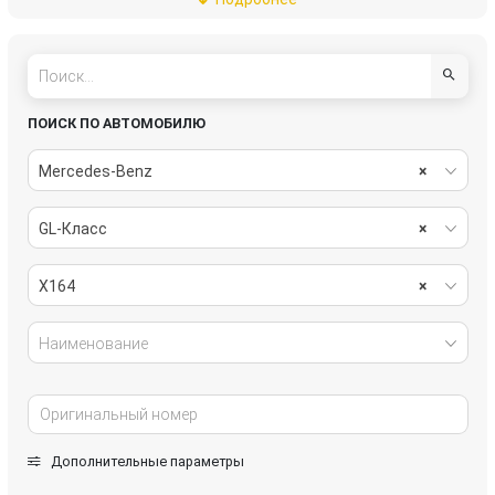
подвеска
рулевое управление
салон
система охлаждения
системы комфорта
стекла
ПОИСК ПО АВТОМОБИЛЮ
стеклоочистители
топливная система
Mercedes-Benz
×
тормозная система
трансмиссия
GL-Класс
×
электрика
X164
×
Наименование
Дополнительные параметры