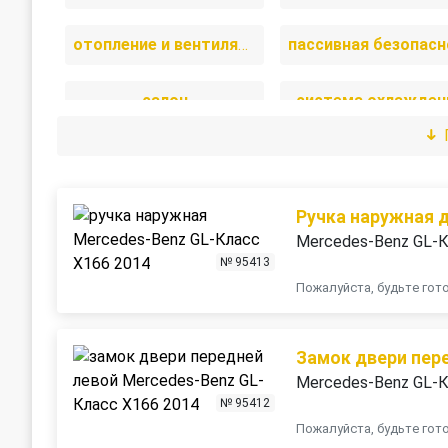
отопление и вентиляция
салон
система охлажден
стеклоочистители
топливная систем
электрика
Ручка наружная 
Mercedes-Benz GL-К
№ 95413
Пожалуйста, будьте го
Замок двери пер
Mercedes-Benz GL-К
№ 95412
Пожалуйста, будьте го