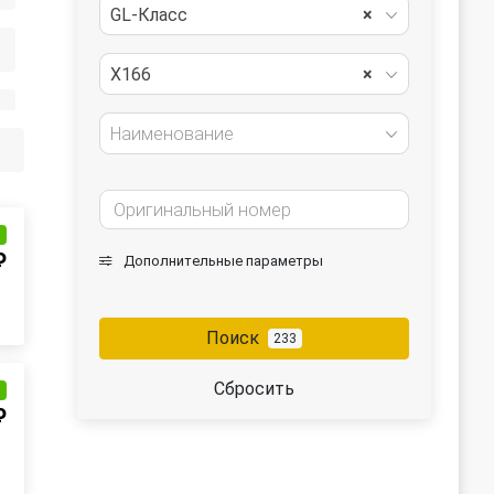
GL-Класс
×
X166
×
Наименование
и
₽
Дополнительные параметры
Поиск
233
Сбросить
и
₽