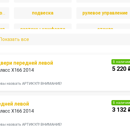
пассивная безопасность
подвеска
рулевое управление
ия
системы комфорта
стекла
Показать все
а
тормозная система
трансмиссия
В наличи
двери передней левой
5 220 
ласс X166 2014
товы назвать АРТИКУЛ! ВНИМАНИЕ!
В наличи
едней левой
3 132 
ласс X166 2014
товы назвать АРТИКУЛ! ВНИМАНИЕ!