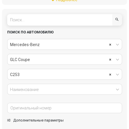
пассивная безопасность
подвеска
рулевое управление
салон
система охлаждения
системы комфорта
ПОИСК ПО АВТОМОБИЛЮ
стекла
стеклоочистители
Mercedes-Benz
×
топливная система
тормозная система
GLC Coupe
×
трансмиссия
электрика
C253
×
Наименование
Дополнительные параметры