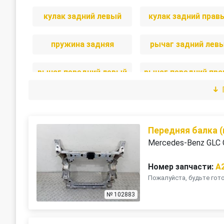
кулак задний левый
кулак задний прав
пружина задняя
рычаг задний лев
рычаг передний левый
Передняя балка 
Mercedes-Benz GLC 
Номер запчасти:
A
Пожалуйста, будьте го
№ 102883