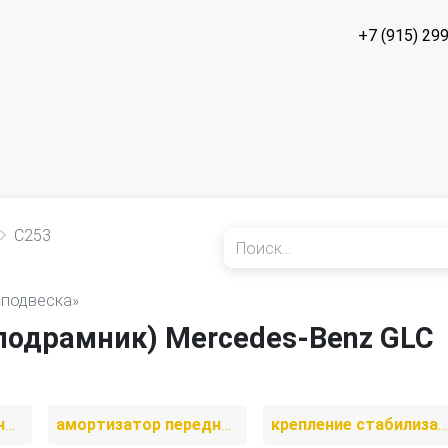
+7 (915) 29
C253
«подвеска»
подрамник) Mercedes-Benz GLC
амортизатор передний левый
амортизатор передний правый
крепление стабилизатора / втулки стабилизатора