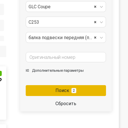
GLC Coupe
×
ый
C253
×
балка подвески передняя (подрамник)
×
ски передний
Дополнительные параметры
и
₽
Поиск
2
Сбросить