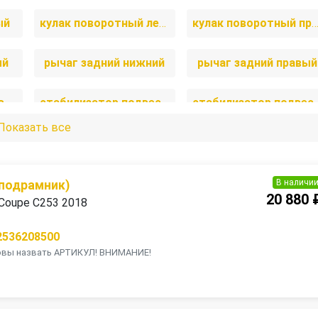
ый
кулак поворотный левый
кулак поворотный прав
ый
рычаг задний нижний
рычаг задний правый
рычаг передний правый
стабилизатор подвески задний
стабилизатор подве
Показать все
В наличи
(подрамник)
20 880 
Coupe C253 2018
2536208500
товы назвать АРТИКУЛ! ВНИМАНИЕ!